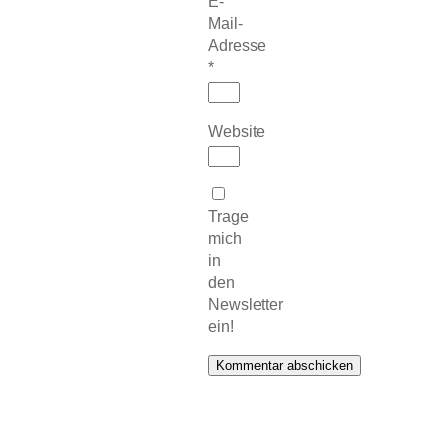
E-
Mail-
Adresse
*
Website
Trage
mich
in
den
Newsletter
ein!