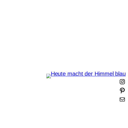
Zum
Inhalt
springen
Heute macht der Himmel
blau
I
i
t
-
t