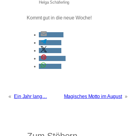
Helga Schäferling
Kommt gut in die neue Woche!
E-Mail
teilen
teilen
merken
teilen
«
Ein Jahr lang…
Magisches Motto im August
»
Zum Stöbern