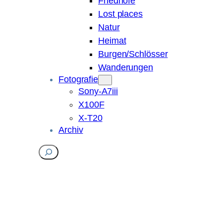
Friedhöfe
Lost places
Natur
Heimat
Burgen/Schlösser
Wanderungen
Fotografie
Sony-A7iii
X100F
X-T20
Archiv
Suchen