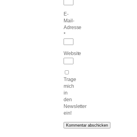
E-
Mail-
Adresse
*
Website
Trage
mich
in
den
Newsletter
ein!