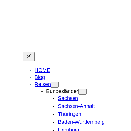
Ein Blog über Fotografie, Reisen und Spuren im Sand.
Die ganze Welt liegt
im Auge des Betrachters.
Robert Maly
HOME
Blog
Reisen
Bundesländer
Sachsen
Sachsen-Anhalt
Thüringen
Baden-Württemberg
Hamburg