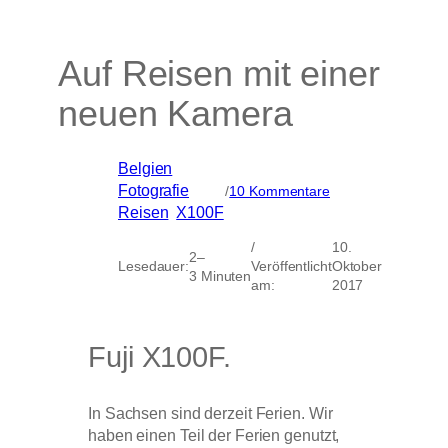
Auf Reisen mit einer
neuen Kamera
Belgien
, 
zu
Fotografie
, 
/
10 Kommentare
Auf
Reisen
, 
X100F
Reisen
mit
/
10.
2–
einer
Lesedauer:
Veröffentlicht
Oktober
3 Minuten
neuen
am:
2017
Kamera
Fuji X100F.
In Sachsen sind derzeit Ferien. Wir
haben einen Teil der Ferien genutzt,