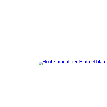
Zum
Inhalt
springen
Heute macht der Himmel
blau
Instagram
Pinterest
E-Mail