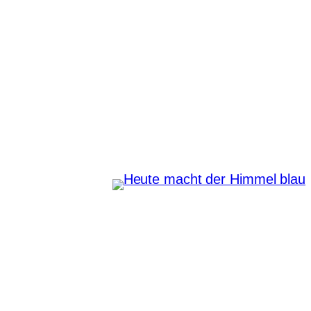
Zum
Inhalt
springen
Heute macht der Himmel
blau
Instagram
Pinterest
E-Mail