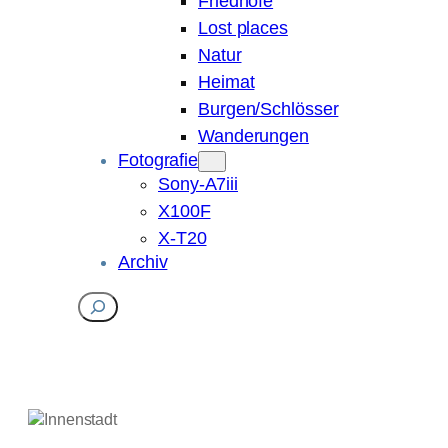
Friedhöfe
Lost places
Natur
Heimat
Burgen/Schlösser
Wanderungen
Fotografie
Sony-A7iii
X100F
X-T20
Archiv
Suchen