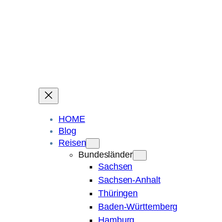
Ein Blog über Fotografie, Reisen und Spuren im Sand.
Die ganze Welt liegt
im Auge des Betrachters.
Robert Maly
HOME
Blog
Reisen
Bundesländer
Sachsen
Sachsen-Anhalt
Thüringen
Baden-Württemberg
Hamburg