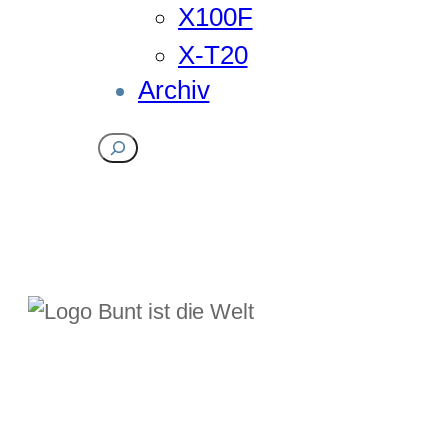
X100F
X-T20
Archiv
Suchen