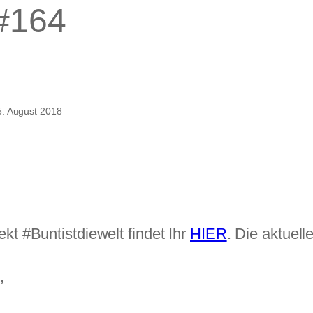
 #164
nt
5. August 2018
e
lt
64
t #Buntistdiewelt findet Ihr
HIER
. Die aktuel
,