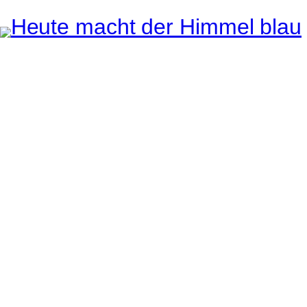
Instagram
Pinterest
E-Mail
e ganze Welt liegt
uge des Betrachters.
Robert Maly