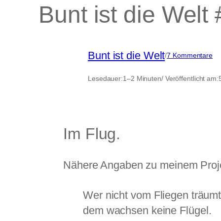
Bunt ist die Welt
Bunt ist die Welt
zu
/
7 Kommentare
Bu
ist
Lesedauer:
1–2 Minuten
/ Veröffentlicht am:
di
We
#1
Im Flug.
Nähere Angaben zu meinem Projek
Wer nicht vom Fliegen träumt
dem wachsen keine Flügel.