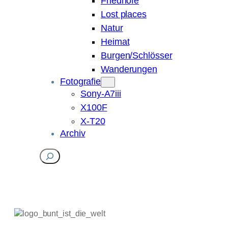
Friedhöfe
Lost places
Natur
Heimat
Burgen/Schlösser
Wanderungen
Fotografie
Sony-A7iii
X100F
X-T20
Archiv
Suchen