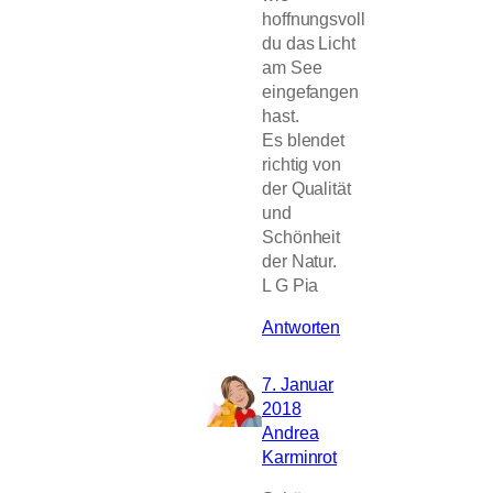
hoffnungsvoll
du das Licht
am See
eingefangen
hast.
Es blendet
richtig von
der Qualität
und
Schönheit
der Natur.
L G Pia
Antworten
7. Januar
2018
Andrea
Karminrot