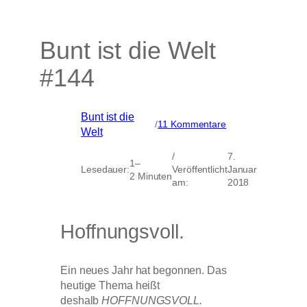
Bunt ist die Welt
#144
Bunt ist die
zu
/
11 Kommentare
Welt
Bunt
ist
/
7.
die
1–
Lesedauer:
Veröffentlicht
Januar
Welt
2 Minuten
am:
2018
#144
Hoffnungsvoll.
Ein neues Jahr hat begonnen.
Das
heutige Thema heißt
deshalb
HOFFNUNGSVOLL.