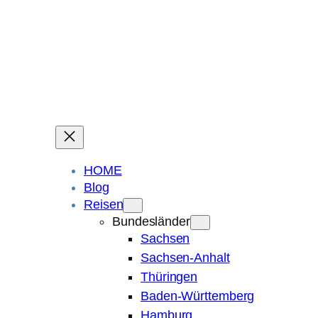
Ein Blog über Fotografie, Reisen und Spuren im Sand.
Die ganze Welt liegt
im Auge des Betrachters.
Robert Maly
HOME
Blog
Reisen
Bundesländer
Sachsen
Sachsen-Anhalt
Thüringen
Baden-Württemberg
Hamburg