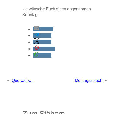
Ich wünsche Euch einen angenehmen
Sonntag!
E-Mail
teilen
teilen
merken
teilen
«
Quo vadis…
Montagsspruch
»
Zum Stöbern