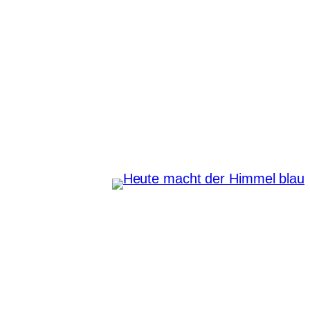
Zum
Inhalt
springen
Heute macht der Himmel
blau
Instagram
Pinterest
E-Mail