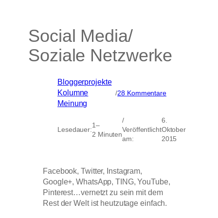
Social Media/
Soziale Netzwerke
Bloggerprojekte
, 
zu
Kolumne
, 
/
28 Kommentare
Social
Meinung
Media/
Soziale
/
6.
1–
Netzwerke
Lesedauer:
Veröffentlicht
Oktober
2 Minuten
am:
2015
Facebook, Twitter, Instagram,
Google+, WhatsApp, TING, YouTube,
Pinterest…vernetzt zu sein mit dem
Rest der Welt ist heutzutage einfach.