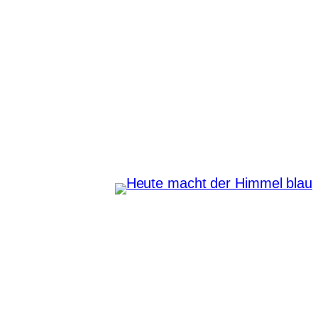
Zum
Inhalt
springen
Heute macht der Himmel
blau
Instagram
Pinterest
E-Mail