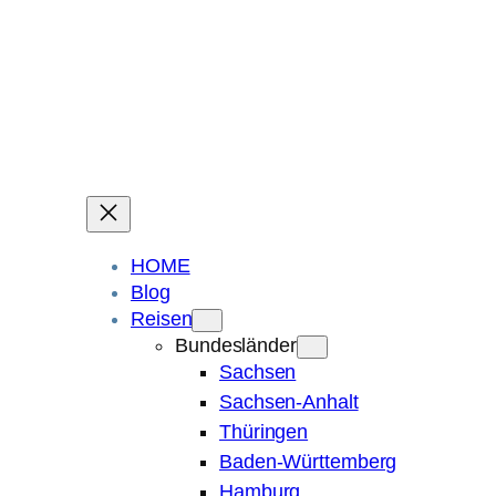
Ein Blog über Fotografie, Reisen und Spuren im Sand.
Die ganze Welt liegt
im Auge des Betrachters.
Robert Maly
HOME
Blog
Reisen
Bundesländer
Sachsen
Sachsen-Anhalt
Thüringen
Baden-Württemberg
Hamburg