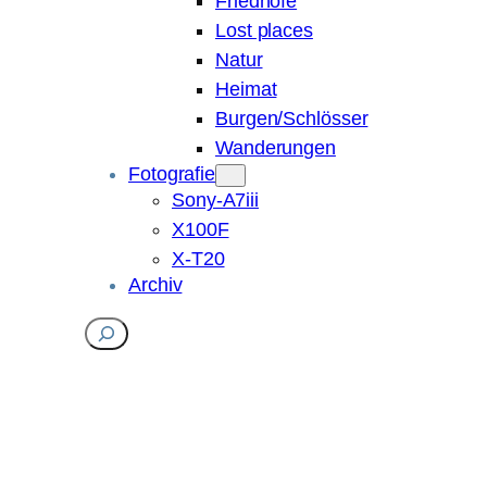
Friedhöfe
Lost places
Natur
Heimat
Burgen/Schlösser
Wanderungen
Fotografie
Sony-A7iii
X100F
X-T20
Archiv
Suchen