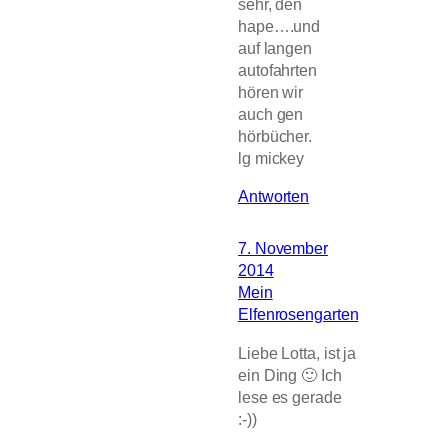
sehr, den
hape….und
auf langen
autofahrten
hören wir
auch gen
hörbücher.
lg mickey
Antworten
7. November
2014
Mein
Elfenrosengarten
Liebe Lotta, ist ja
ein Ding 🙂 Ich
lese es gerade
:-))