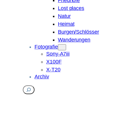
Friedhöfe
Lost places
Natur
Heimat
Burgen/Schlösser
Wanderungen
Fotografie
Sony-A7iii
X100F
X-T20
Archiv
Suchen