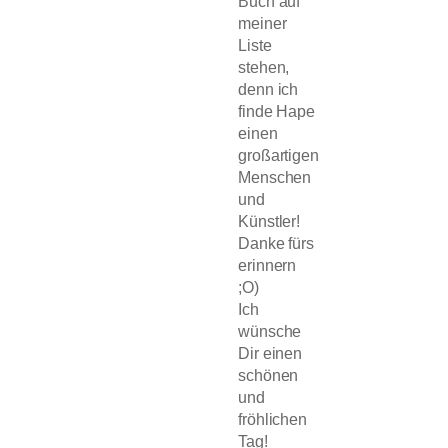
Buch auf
meiner
Liste
stehen,
denn ich
finde Hape
einen
großartigen
Menschen
und
Künstler!
Danke fürs
erinnern
;O)
Ich
wünsche
Dir einen
schönen
und
fröhlichen
Tag!