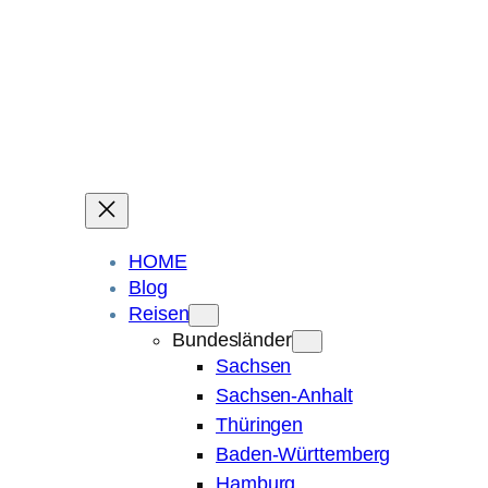
Ein Blog über Fotografie, Reisen und Spuren im Sand.
Die ganze Welt liegt
im Auge des Betrachters.
Robert Maly
HOME
Blog
Reisen
Bundesländer
Sachsen
Sachsen-Anhalt
Thüringen
Baden-Württemberg
Hamburg