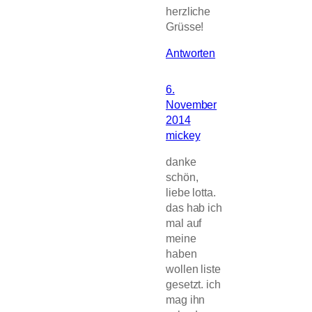
herzliche
Grüsse!
Antworten
6.
November
2014
mickey
danke
schön,
liebe lotta.
das hab ich
mal auf
meine
haben
wollen liste
gesetzt. ich
mag ihn