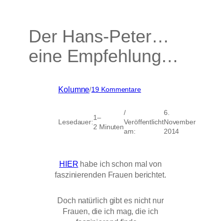
Der Hans-Peter…
eine Empfehlung…
zu
Kolumne
/
19 Kommentare
Der
Hans-
/
6.
Peter…
1–
Lesedauer:
Veröffentlicht
November
eine
2 Minuten
am:
2014
Empfehlung…
HIER
habe ich schon mal von
faszinierenden Frauen berichtet.
Doch natürlich gibt es nicht nur
Frauen, die ich mag, die ich