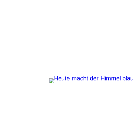
Zum
Inhalt
springen
Heute macht der Himmel
blau
Instagram
Pinterest
E-Mail