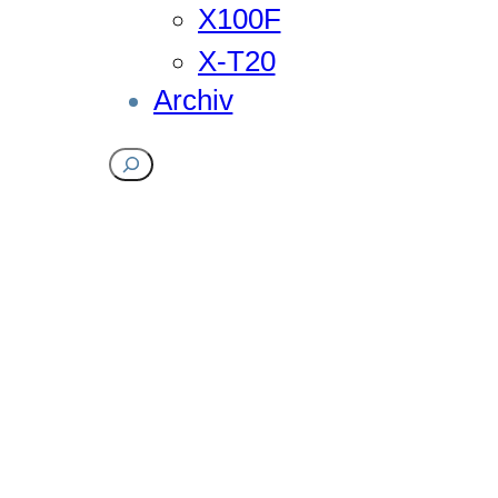
X100F
X-T20
Archiv
Suchen