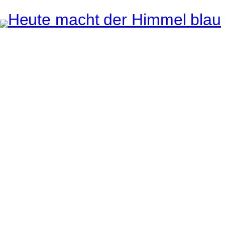
Instagram
Pinterest
E-Mail
e ganze Welt liegt
uge des Betrachters.
Robert Maly