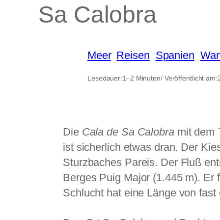
Sa Calobra
Meer
, 
Reisen
, 
Spanien
, 
Wan
Lesedauer:
1–2 Minuten
/ Veröffentlicht am:
Die
Cala de Sa Calobra
mit dem
ist sicherlich etwas dran. Der K
Sturzbaches Pareis. Der Fluß en
Berges Puig Major (1.445 m). Er 
Schlucht hat eine Länge von fast