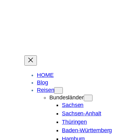
Ein Blog über Fotografie, Reisen und Spuren im Sand.
Die ganze Welt liegt
im Auge des Betrachters.
Robert Maly
HOME
Blog
Reisen
Bundesländer
Sachsen
Sachsen-Anhalt
Thüringen
Baden-Württemberg
Hamburg