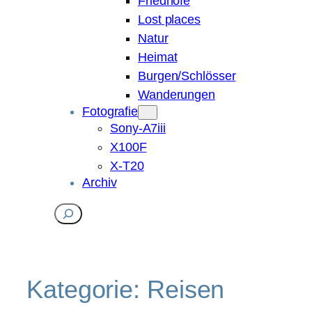
Friedhöfe
Lost places
Natur
Heimat
Burgen/Schlösser
Wanderungen
Fotografie
Sony-A7iii
X100F
X-T20
Archiv
Suchen
Kategorie:
Reisen