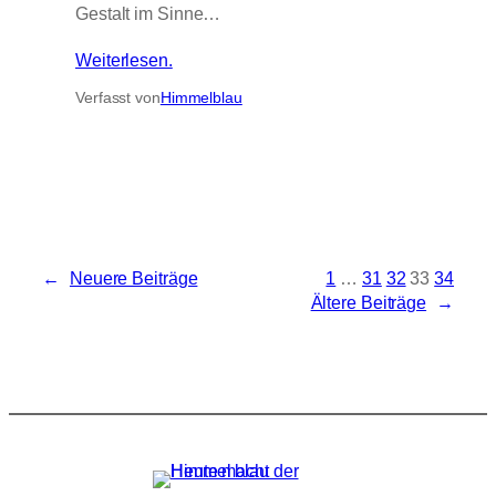
Gestalt im Sinne…
Weiterlesen.
Verfasst von
Himmelblau
←
Neuere Beiträge
1
…
31
32
33
34
Ältere Beiträge
→