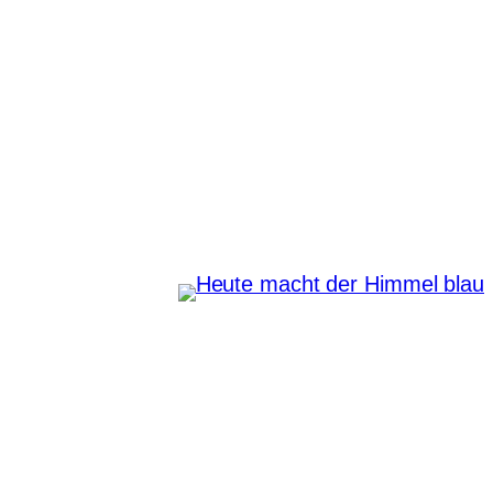
Zum
Inhalt
springen
Heute macht der Himmel
blau
Instagram
Pinterest
E-Mail