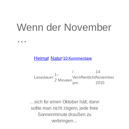
Wenn der November
…
zu
Heimat
, 
Natur
/
10 Kommentare
Wenn
der
/
14.
November
1–
Lesedauer:
Veröffentlicht
November
…
2 Minuten
am:
2015
…sich für einen Oktober hält, dann
sollte man nicht zögern, jede freie
Sonnenminute draußen zu
verbringen…