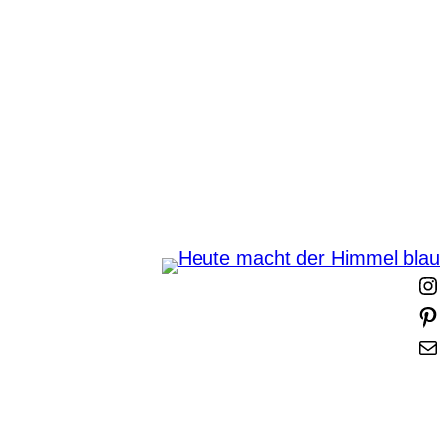
Zum
Inhalt
springen
Heute macht der Himmel
blau
I
i
t
-
t