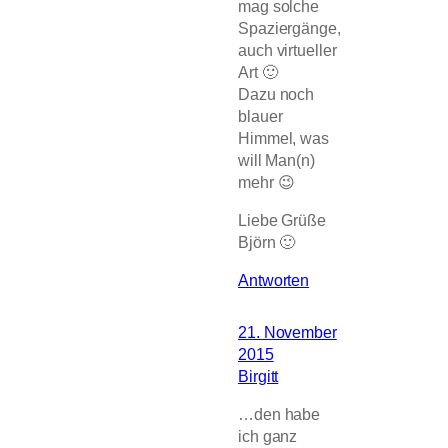
mag solche
Spaziergänge,
auch virtueller
Art 🙂
Dazu noch
blauer
Himmel, was
will Man(n)
mehr 😉
Liebe Grüße
Björn 🙂
Antworten
21. November
2015
Birgitt
…den habe
ich ganz