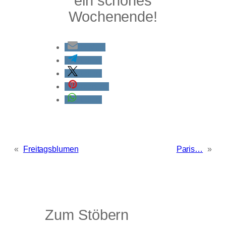
ein schönes
Wochenende!
E-Mail
teilen
teilen
merken
teilen
«
Freitagsblumen
Paris…
»
Zum Stöbern