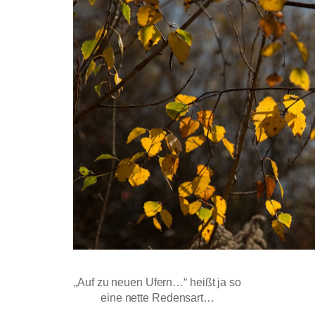
„Auf zu neuen Ufern…“ heißt ja so
eine nette Redensart…