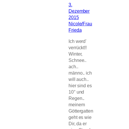
3.
Dezember
2015
Nicole/Frau
Frieda
Ich werd'
verrückt!!
Winter,
Schnee..
ach..
männo.. ich
will auch..
hier sind es
10° und
Regen..
meinem
Göttergatten
geht es wie
Dir, da er