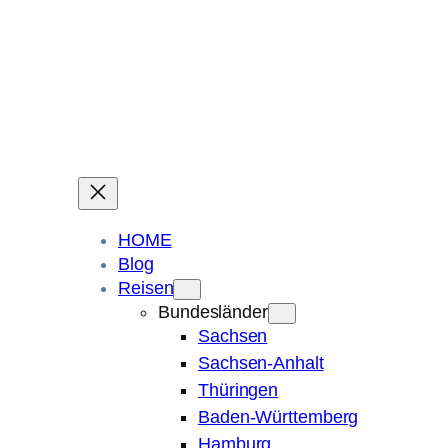
Ein Blog über Fotografie, Reisen und Spuren im Sand.
Die ganze Welt liegt
im Auge des Betrachters.
Robert Maly
HOME
Blog
Reisen
Bundesländer
Sachsen
Sachsen-Anhalt
Thüringen
Baden-Württemberg
Hamburg