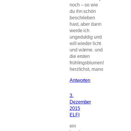
noch – so wie
du ihn schön
beschrieben
hast, aber dann
werde ich
ungeduldig und
will wieder licht
und wärme. und
die ersten
frühlingsblumen!
herzlichst, mano
Antworten
3.
Dezember
2015
ELFI
ein