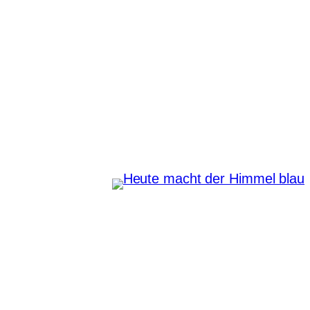
Zum
Inhalt
springen
Heute macht der Himmel
blau
Instagram
Pinterest
E-Mail