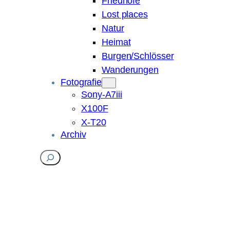
Friedhöfe
Lost places
Natur
Heimat
Burgen/Schlösser
Wanderungen
Fotografie
Sony-A7iii
X100F
X-T20
Archiv
Suchen