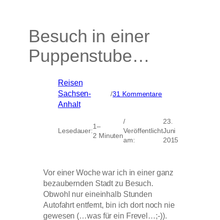
Besuch in einer
Puppenstube…
Reisen
, 
zu
Sachsen-
/
31 Kommentare
Besuch
Anhalt
in
einer
/
23.
1–
Puppenstube…
Lesedauer:
Veröffentlicht
Juni
2 Minuten
am:
2015
Vor einer Woche war ich in einer ganz
bezaubernden Stadt zu Besuch.
Obwohl nur eineinhalb Stunden
Autofahrt entfernt, bin ich dort noch nie
gewesen (…was für ein Frevel…;-)).