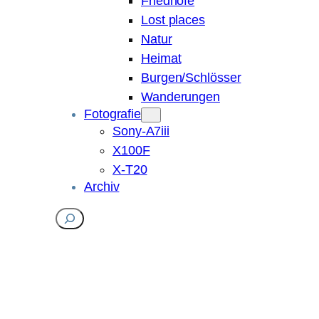
Friedhöfe
Lost places
Natur
Heimat
Burgen/Schlösser
Wanderungen
Fotografie
Sony-A7iii
X100F
X-T20
Archiv
Suchen