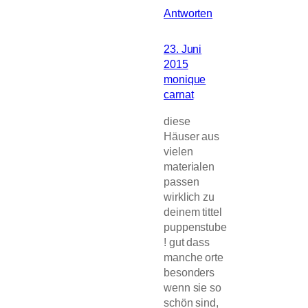
Antworten
23. Juni
2015
monique
carnat
diese
Häuser aus
vielen
materialen
passen
wirklich zu
deinem tittel
puppenstube
! gut dass
manche orte
besonders
wenn sie so
schön sind,