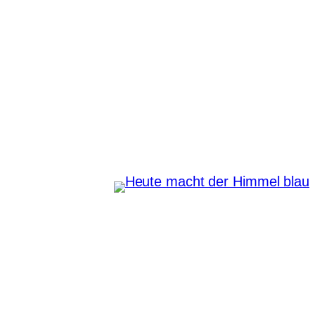
Zum
Inhalt
springen
Heute macht der Himmel
blau
Instagram
Pinterest
E-Mail