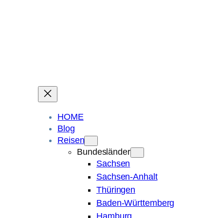
Ein Blog über Fotografie, Reisen und Spuren im Sand.
Die ganze Welt liegt
im Auge des Betrachters.
Robert Maly
HOME
Blog
Reisen
Bundesländer
Sachsen
Sachsen-Anhalt
Thüringen
Baden-Württemberg
Hamburg