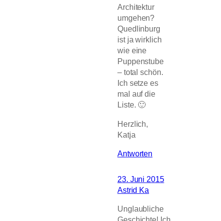
Architektur
umgehen?
Quedlinburg
ist ja wirklich
wie eine
Puppenstube
– total schön.
Ich setze es
mal auf die
Liste. 🙂
Herzlich,
Katja
Antworten
23. Juni 2015
Astrid Ka
Unglaubliche
Geschichte! Ich