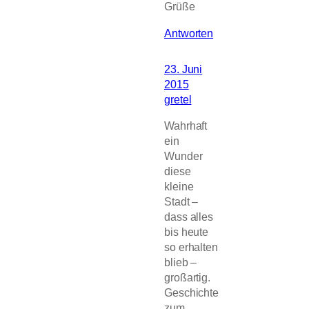
Grüße
Antworten
23. Juni
2015
gretel
Wahrhaft
ein
Wunder
diese
kleine
Stadt –
dass alles
bis heute
so erhalten
blieb –
großartig.
Geschichte
zum