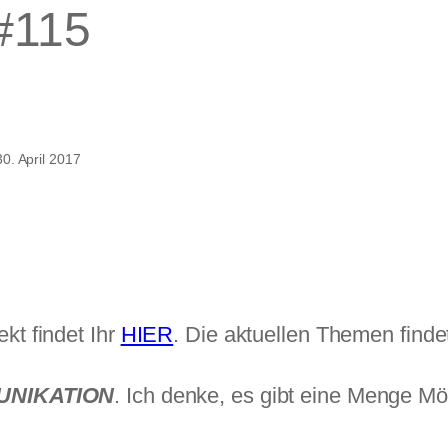
 #115
u
unt
t
30. April 2017
ie
elt
115
t findet Ihr
HIER
. Die aktuellen Themen finde
NIKATION
. Ich denke, es gibt eine Menge M