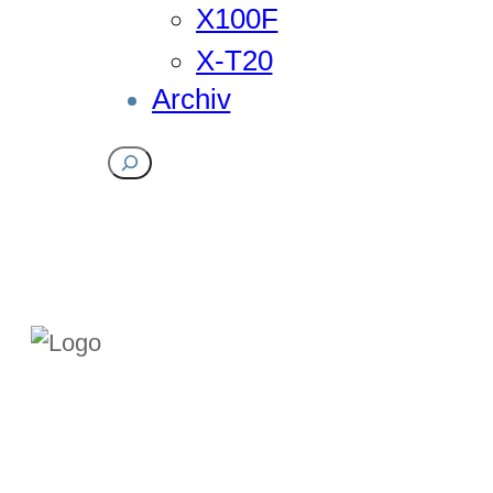
X100F
X-T20
Archiv
Suchen