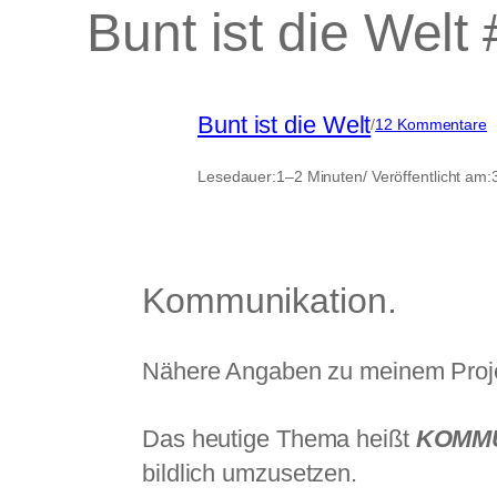
Bunt ist die Welt
Bunt ist die Welt
z
/
12 Kommentare
B
is
Lesedauer:
1–2 Minuten
/ Veröffentlicht am:
d
W
#
Kommunikation.
Nähere Angaben zu meinem Projek
Das heutige Thema heißt
KOMMU
bildlich umzusetzen.