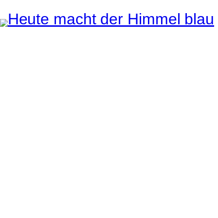
Instagram
Pinterest
E-Mail
e ganze Welt liegt
uge des Betrachters.
Robert Maly