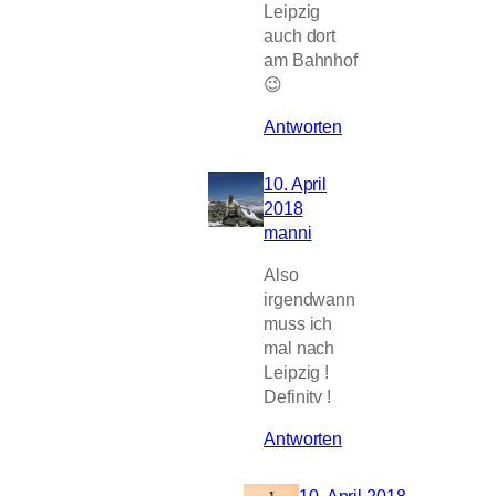
Leipzig
auch dort
am Bahnhof
😉
Antworten
10. April
2018
manni
Also
irgendwann
muss ich
mal nach
Leipzig !
Definitv !
Antworten