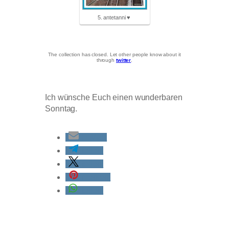
5. antetanni ♥
The collection has closed. Let other people know about it
through
twitter
.
Ich wünsche Euch einen wunderbaren
Sonntag.
E-Mail
teilen
teilen
merken
teilen