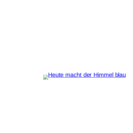
Zum
Inhalt
Heute macht der Himmel
springen
blau
Instagram
Pinterest
E-Mail