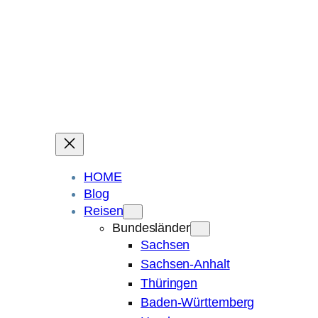
Ein Blog über Fotografie, Reisen und Spuren im Sand.
Die ganze Welt liegt
im Auge des Betrachters.
Robert Maly
HOME
Blog
Reisen
Bundesländer
Sachsen
Sachsen-Anhalt
Thüringen
Baden-Württemberg