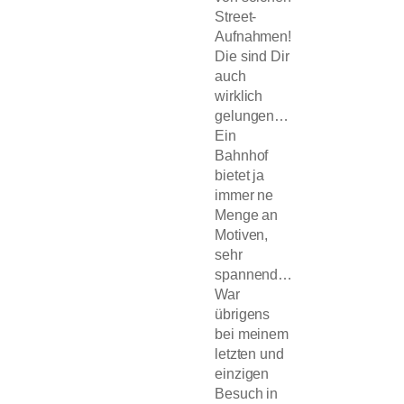
Street-
Aufnahmen!
Die sind Dir
auch
wirklich
gelungen…
Ein
Bahnhof
bietet ja
immer ne
Menge an
Motiven,
sehr
spannend…
War
übrigens
bei meinem
letzten und
einzigen
Besuch in