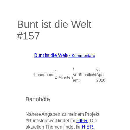
Bunt ist die Welt
#157
zu
Bunt ist die Welt
/
7 Kommentare
Bunt
ist
/
8.
die
1–
Lesedauer:
Veröffentlicht
April
Welt
2 Minuten
am:
2018
#157
Bahnhöfe.
Nähere Angaben zu meinem Projekt
#Buntistdiewelt findet Ihr
HIER
. Die
aktuellen Themen findet Ihr
HIER.