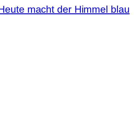
Instagram
Pinterest
E-Mail
 ganze Welt liegt
ge des Betrachters.
Robert Maly