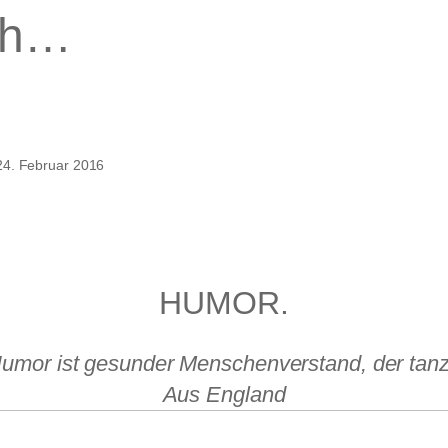
ch…
chs
24. Februar 2016
HUMOR.
umor ist gesunder Menschenverstand, der tanz
Aus England