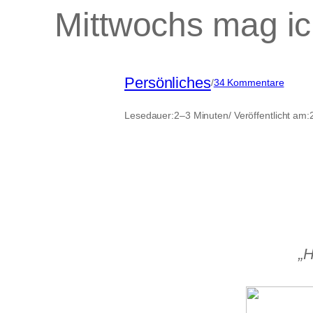
Mittwochs mag i
Persönliches
zu
/
34 Kommentare
Mittwo
mag
Lesedauer:
2–3 Minuten
/ Veröffentlicht am:
ich…
„H