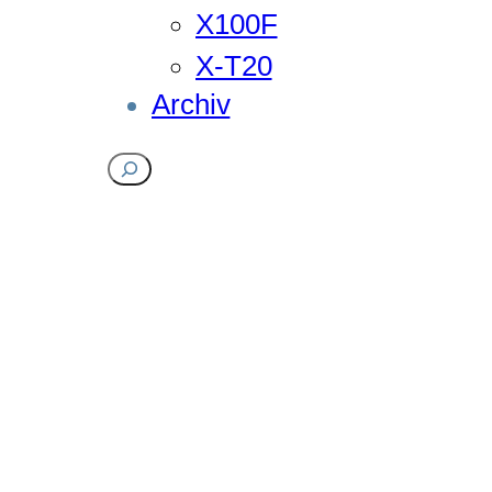
X100F
X-T20
Archiv
Suchen