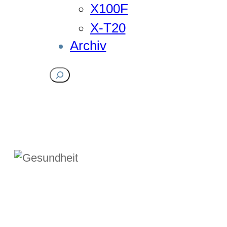
X100F
X-T20
Archiv
Suchen