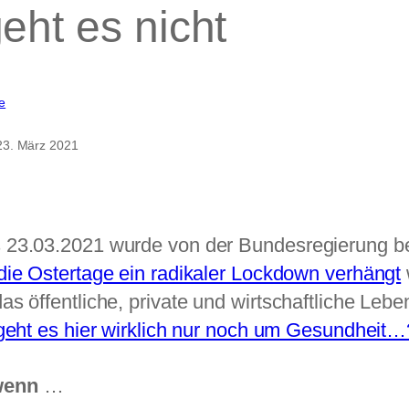
ht es nicht
zu
e
Um
Gesundheit
23. März 2021
geht
es
nicht
 23.03.2021 wurde von der Bundesregierung b
die Ostertage ein radikaler Lockdown verhängt
as öffentliche, private und wirtschaftliche Leb
, geht es hier wirklich nur noch um Gesundheit…
wenn
…