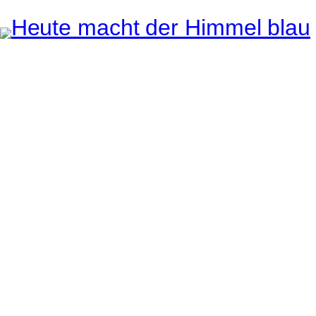
Instagram
Pinterest
E-Mail
e ganze Welt liegt
uge des Betrachters.
Robert Maly