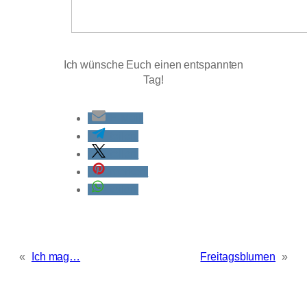
Ich wünsche Euch einen entspannten
Tag!
E-Mail
teilen
teilen
merken
teilen
«
Ich mag…
Freitagsblumen
»