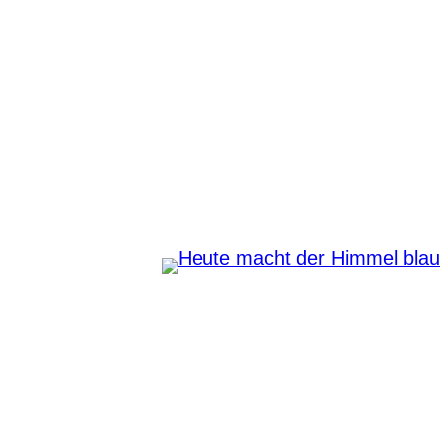
Zum
Inhalt
springen
Heute macht der Himmel
blau
Instagram
Pinterest
E-Mail