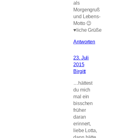
als
Morgengruß
und Lebens-
Motto 😉
♥liche Grüße
Antworten
23. Juli
2015
Birgitt
…hättest
du mich
mal ein
bisschen
früher
daran
erinnert,
liebe Lotta,
dann hätte