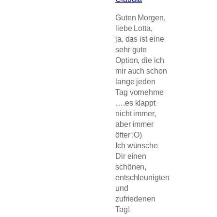
Guten Morgen,
liebe Lotta,
ja, das ist eine
sehr gute
Option, die ich
mir auch schon
lange jeden
Tag vornehme
….es klappt
nicht immer,
aber immer
öfter :O)
Ich wünsche
Dir einen
schönen,
entschleunigten
und
zufriedenen
Tag!