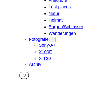
Friedhöfe
Lost places
Natur
Heimat
Burgen/Schlösser
Wanderungen
Fotografie
Sony-A7iii
X100F
X-T20
Archiv
Suchen