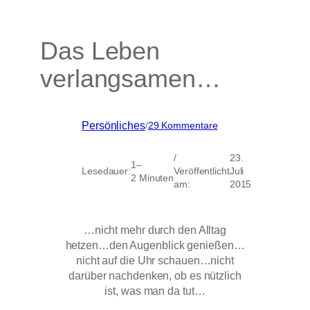
Das Leben
verlangsamen…
zu
Persönliches
/
29 Kommentare
Das
Leben
/
23.
verlangsamen…
1–
Lesedauer:
Veröffentlicht
Juli
2 Minuten
am:
2015
…nicht mehr durch den Alltag
hetzen…den Augenblick genießen…
nicht auf die Uhr schauen…nicht
darüber nachdenken, ob es nützlich
ist, was man da tut…