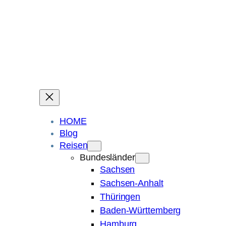
Ein Blog über Fotografie, Reisen und Spuren im Sand.
Die ganze Welt liegt
im Auge des Betrachters.
Robert Maly
HOME
Blog
Reisen
Bundesländer
Sachsen
Sachsen-Anhalt
Thüringen
Baden-Württemberg
Hamburg