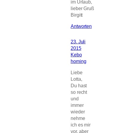
im Urlaub,
lieber Gruß
Birgitt
Antworten
23. Juli
2015
Kebo
homing
Liebe
Lotta,
Du hast
so recht
und
immer
wieder
nehme
ich es mir
vor, aber