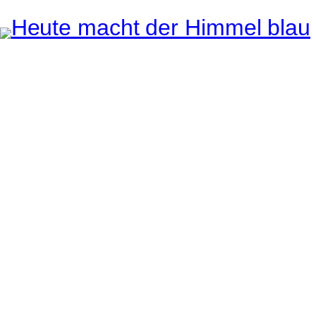
Instagram
Pinterest
E-Mail
e ganze Welt liegt
uge des Betrachters.
Robert Maly