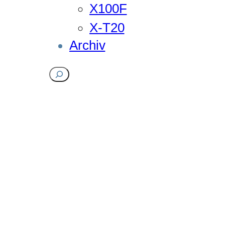
X100F
X-T20
Archiv
Suchen