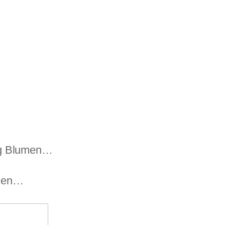
ag Blumen…
aden…