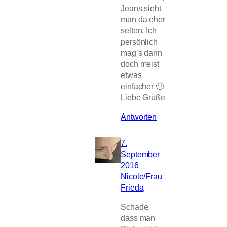
Jeans sieht
man da eher
selten. Ich
persönlich
mag’s dann
doch meist
etwas
einfacher 🙂
Liebe Grüße
Antworten
7.
September
2016
Nicole/Frau
Frieda
Schade,
dass man