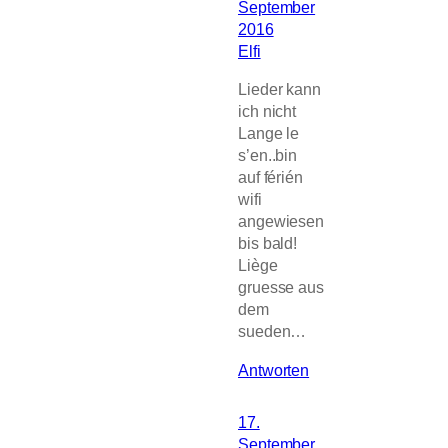
September
2016
Elfi
Lieder kann
ich nicht
Lange le
s’en..bin
auf férién
wifi
angewiesen
bis bald!
Liège
gruesse aus
dem
sueden…
Antworten
17.
September