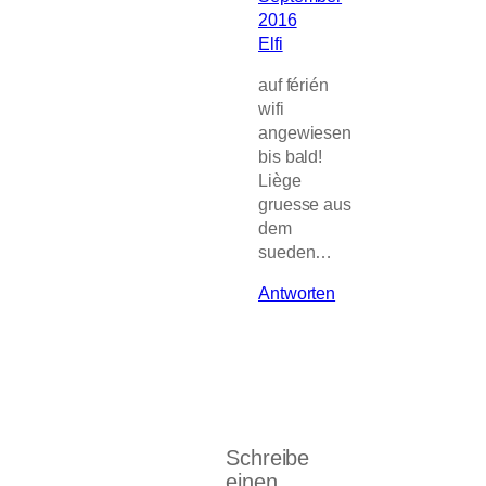
2016
Elfi
auf férién
wifi
angewiesen
bis bald!
Liège
gruesse aus
dem
sueden…
Antworten
Schreibe
einen