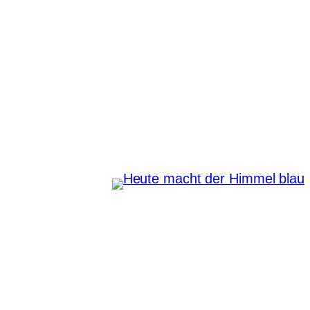
Zum
Inhalt
springen
Heute macht der Himmel
blau
Instagram
Pinterest
E-Mail