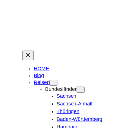
Ein Blog über Fotografie, Reisen und Spuren im Sand.
Die ganze Welt liegt
im Auge des Betrachters.
Robert Maly
HOME
Blog
Reisen
Bundesländer
Sachsen
Sachsen-Anhalt
Thüringen
Baden-Württemberg
Hamburg