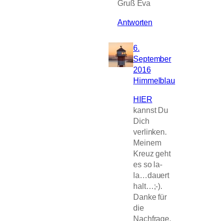
Gruß Eva
Antworten
6.
September
2016
Himmelblau
HIER
kannst Du
Dich
verlinken.
Meinem
Kreuz geht
es so la-
la…dauert
halt…;-).
Danke für
die
Nachfrage.