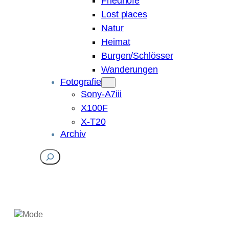
Friedhöfe
Lost places
Natur
Heimat
Burgen/Schlösser
Wanderungen
Fotografie
Sony-A7iii
X100F
X-T20
Archiv
Suchen